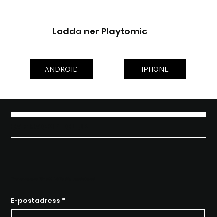
Ladda ner Playtomic
ANDROID
IPHONE
CAP RACKET CLUB
Prenumerera för att hålla dig uppdaterad
E-postadress
*